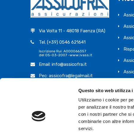
Assic
Assi
Via Volta 11 - 48018 Faenza (RA)
Assic
Tel. (+39) 0546 621641
Risp
Iscrizione Rui: A000066357
del 05-03-2007 -
www.ivass.it
Assi
Email:
info@assicofra.it
Assic
Pec:
assicofra@legalmail.it
Assi
Intermediario soggetto al controllo
dell’IVASS
Questo sito web utilizza i
Informativa sui reclami
Utilizziamo i cookie per pe
per analizzare il nostro tra
con i nostri partner che si
combinarle con altre inform
servizi.
ASSICOFRA Società a Responsabilità Limitata con Unico 