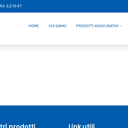
46 621641
HOME
CHI SIAMO
PRODOTTI ASSICURATIVI
tri prodotti
Link utili